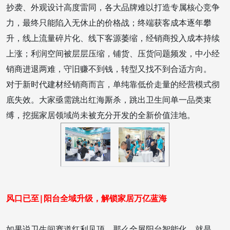
抄袭、外观设计高度雷同，各大品牌难以打造专属核心竞争
力，最终只能陷入无休止的价格战；终端获客成本逐年攀
升，线上流量碎片化、线下客源萎缩，经销商投入成本持续
上涨；利润空间被层层压缩，铺货、压货问题频发，中小经
销商进退两难，守旧赚不到钱，转型又找不到合适方向。
对于新时代建材经销商而言，单纯靠低价走量的经营模式彻
底失效。大家亟需跳出红海厮杀，跳出卫生间单一品类束
缚，挖掘家居领域尚未被充分开发的全新价值洼地。
风口已至|
阳台全域升级，解锁家居万亿蓝海
如果说卫生间赛道红利见顶，那么全屋阳台智能化，就是