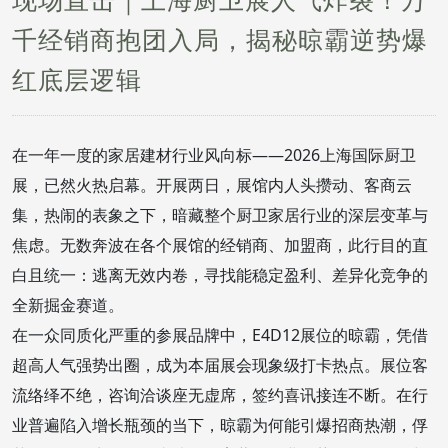
千经销商抱团入局，揭秘晾霸逆势爆
红底层逻辑
在一年一度的家居建材行业风向标——2026上海国际厨卫
展，已然火热启幕。开展两日，展馆内人头攒动、客商云
集，热闹的表象之下，暗藏整个厨卫家居行业的深层变革与
焦虑。无数奔波在各个展馆的经销商、加盟商，此行目的直
白且统一：逃离无效内卷，寻找能稳定盈利、差异化竞争的
全新掘金赛道。
在一众同质化严重的参展品牌中，E4D12展位的晾霸，凭借
超高人气强势出圈，成为本届展会现象级打卡热点。展位客
流络绎不绝，咨询洽谈座无虚席，签约喜讯接连不断。在行
业普遍陷入增长瓶颈的当下，晾霸为何能引爆招商热潮，俘