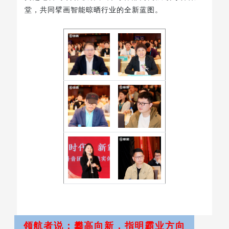
堂，共同擘画智能晾晒行业的全新蓝图。
领航者说：攀高向新，指明霸业方向