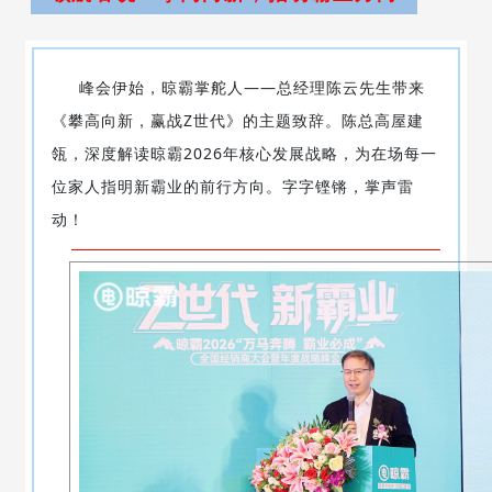
峰会伊始，晾霸掌舵人——总经理陈云先生带来
《攀高向新，赢战Z世代》的主题致辞。陈总高屋建
瓴，深度解读晾霸2026年核心发展战略，为在场每一
位家人指明新霸业的前行方向。字字铿锵，掌声雷
动！