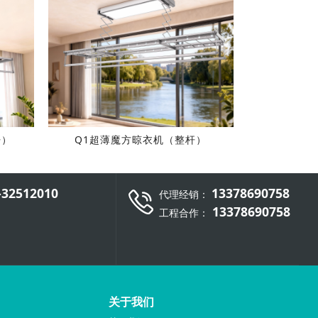
杆）
Q1超薄魔方晾衣机（整杆）
-32512010
13378690758
代理经销：
13378690758
工程合作：
关于我们