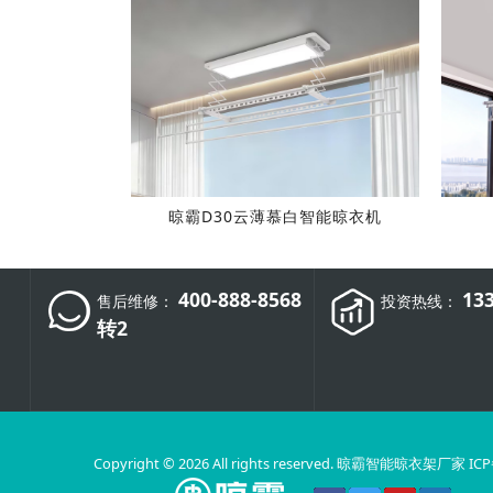
晾霸D30云薄慕白智能晾衣机
400-888-8568
13
售后维修：
投资热线：
转2
Copyright © 2026 All rights reserved. 晾霸智能晾衣架厂家 I