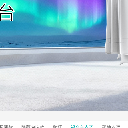
超薄款
隐藏内嵌款
整杆
铝合金衣架
落地衣架