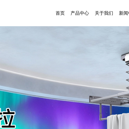
首页
产品中心
关于我们
新闻