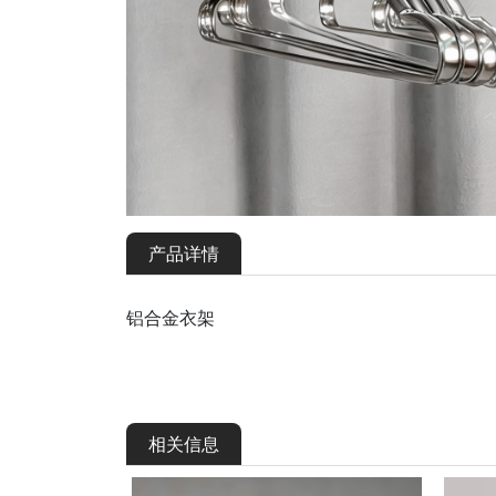
产品详情
铝合金衣架
相关信息