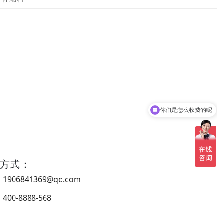
你们是怎么收费的呢
系方式：
：
1906841369@qq.com
：
400-8888-568